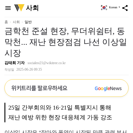
위
사회
menu
share
Korean
▼
키
트
리
홈
사회
일반
금학천 준설 현장, 무더위쉼터, 동
막천... 재난 현장점검 나선 이상일
시장
김태희 기자
socialest21@wikitree.co.kr
2025-06-26 09:35
작성일
위키트리를 팔로우하세요
G
o
o
g
l
e
News
25일 간부회의와 16·21일 특별지시 통해
재난 예방 위한 현장 대응체계 가동 강조
이상일 시장은 “장마와 폭염이 시작된 만큼 관련 부서