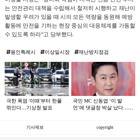
는 안전관리 대책을 수립해서 철저히 시행하고 재난이
발생할 우려가 있을 때 시의 모든 역량을 동원해 예방
활동에 만전을 기하는 현장 중심의 대응체계를 가동할
수 있도록 하라”고 당부했다.
용인특례시
이상일시장
재난방지점검
탑
라
인
극한 폭염 '이때'부터 한풀
국민 MC 신동엽 ‘이 발
꺾인다…기상청 발표
언’에 댓글창 박살 났다…여
론이 꽤 심각하다
기사제보
copyright