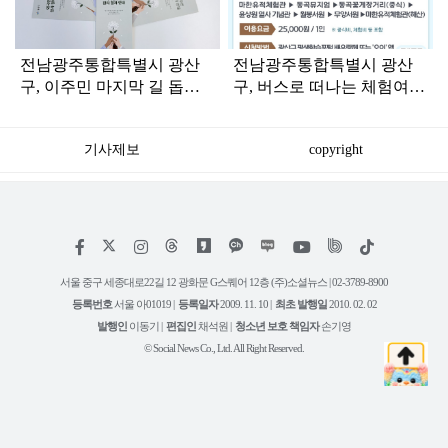
전남광주통합특별시 광산
전남광주통합특별시 광산
구, 이주민 마지막 길 돕는
구, 버스로 떠나는 체험여
‘장사 절차 안내서’ 발간
행…‘알리요투어’ 본격 운영
기사제보
copyright
저
페
인
위
틱
작
이
스
키
톡
권
스
타
트
서울 중구 세종대로22길 12 광화문 G스퀘어 12층 (주)소셜뉴스 | 02-3789-8900
정
북
그
리
보
등록번호
서울 아01019 |
등록일자
2009. 11. 10 |
최초 발행일
2010. 02. 02
램
유
튜
발행인
이동기 |
편집인
채석원 |
청소년 보호 책임자
손기영
브
© Social News Co., Ltd. All Right Reserved.