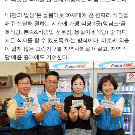
‘나만의 밥상’은 돌봄이웃 20세대에 천 원짜리 식권을
매주 전달해 원하는 시간에 가맹 식당 4곳(엄남포·금
호식당, 본죽&비빔밥 선운점, 몽실이네식당) 중 어디
서든 식사를 할 수 있도록 하는 방식이다. 이로써 외출
이 쉽지 않은 고립가구를 지역사회로 이끌고, 지역 식
당 매출 증대에도 기여한다.