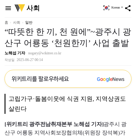
위
사회
menu
share
Korean
▼
키
트
리
홈
사회
일반
“따뜻한 한 끼, 천 원에”~광주시 광
산구 어룡동 ‘천원한끼’ 사업 출발
노해섭 기자
nogary@wikitree.co.kr
2025-06-27 00:14
작성일
위키트리를 팔로우하세요
G
o
o
g
l
e
News
고립가구·돌봄이웃에 식권 지원, 지역상권도
살린다
[위키트리 광주전남취재본부 노해섭 기자]
광주시 광
산구 어룡동 지역사회보장협의체(위원장 장석복)가