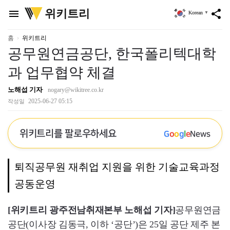
위
위키트리
menu
share
Korean
▼
키
트
리
홈
위키트리
공무원연금공단, 한국폴리텍대학
과 업무협약 체결
노해섭 기자
nogary@wikitree.co.kr
2025-06-27 05:15
작성일
위키트리를 팔로우하세요
G
o
o
g
l
e
News
퇴직공무원 재취업 지원을 위한 기술교육과정
공동운영
[위키트리 광주전남취재본부 노해섭 기자]
공무원연금
공단(이사장 김동극, 이하 ‘공단’)은 25일 공단 제주 본