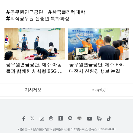
공무원연금공단
한국폴리텍대학
퇴직공무원 신중년 특화과정
탑
라
인
공무원연금공단, 제주 아동
공무원연금공단, 제주 ESG
들과 함께한 체험형 ESG 교
대전서 친환경 행보 눈길
육 ‘호응’
기사제보
copyright
저
페
인
위
틱
작
이
스
키
톡
권
스
타
트
서울 중구 세종대로22길 12 광화문 G스퀘어 12층 (주)소셜뉴스 | 02-3789-8900
정
북
그
리