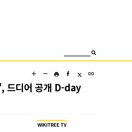
검색
add
remove
link
print
, 드디어 공개 D-day
WIKITREE TV