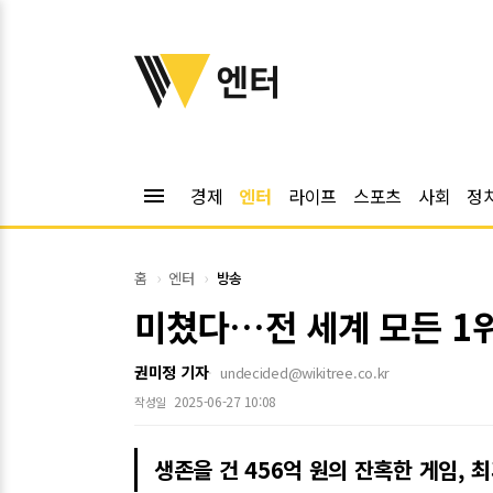
위키트리
엔터
menu
경제
엔터
라이프
스포츠
사회
정
홈
엔터
방송
미쳤다…전 세계 모든 1위 
권미정 기자
undecided@wikitree.co.kr
2025-06-27 10:08
작성일
생존을 건 456억 원의 잔혹한 게임, 