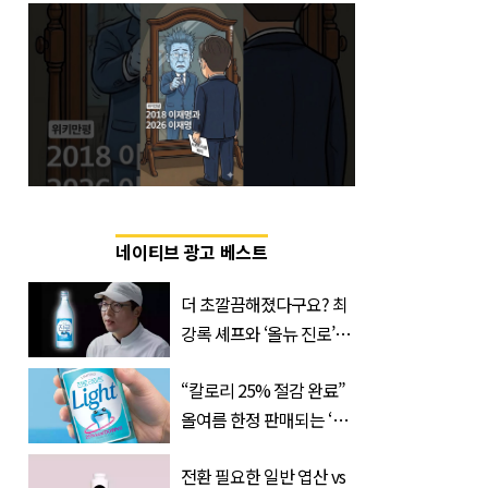
네이티브 광고 베스트
더 초깔끔해졌다구요? 최
강록 셰프와 ‘올뉴 진로’의
만남
“칼로리 25% 절감 완료”
올여름 한정 판매되는 ‘최
저 칼로리 소주’ 나왔다
전환 필요한 일반 엽산 vs