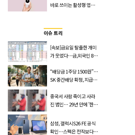
바로 쓰이는 활성형 엽
산… 차이는?
‘Quatrefolic®’ 주목
이슈 트리
[속보]금요일 탈출한 개미
가 웃었다…금,외국인 8조
매수에도 월,삼성전자·SK
“배당금 1주당 1500원”…
하이닉스 '와르르'
SK 중간배당 확정, 지급일
과 대상은?
중국서 사람 죽이고 사라
진 범인… 29년 만에 '한
국'에서 덜미 잡혔다
삼성, 갤럭시S26 FE 공식
확인…스펙은 전작보다