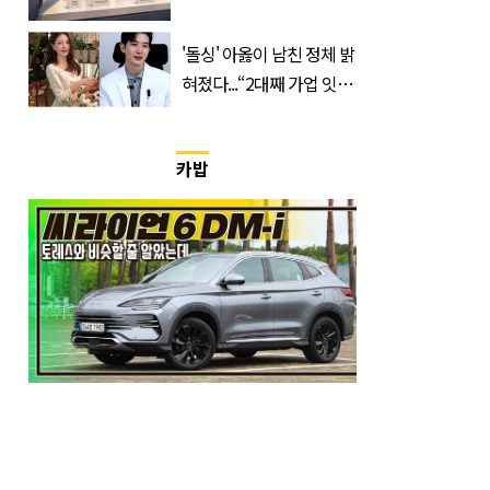
낮췄다
'돌싱' 아옳이 남친 정체 밝
혀졌다...“2대째 가업 잇는
한의사”
카밥