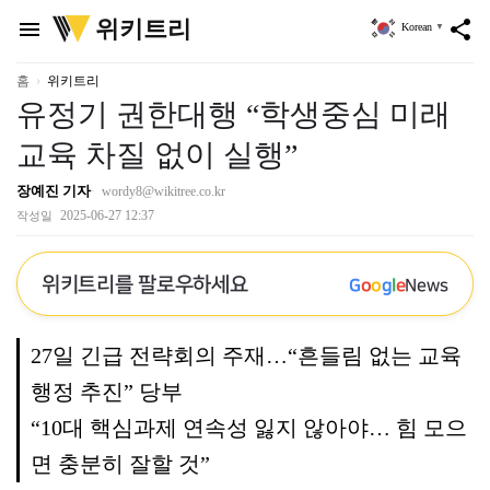
위
위키트리
menu
share
Korean
▼
키
트
리
홈
위키트리
유정기 권한대행 “학생중심 미래
교육 차질 없이 실행”
장예진 기자
wordy8@wikitree.co.kr
2025-06-27 12:37
작성일
위키트리를 팔로우하세요
G
o
o
g
l
e
News
27일 긴급 전략회의 주재…“흔들림 없는 교육
행정 추진” 당부
“10대 핵심과제 연속성 잃지 않아야… 힘 모으
면 충분히 잘할 것”