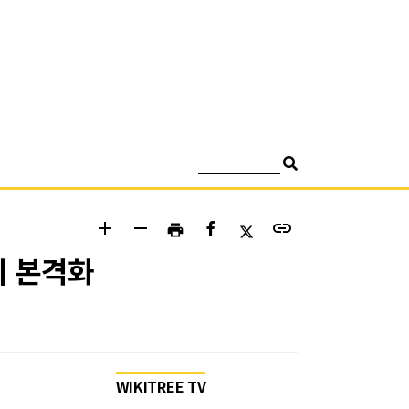
검색
add
remove
link
print
의 본격화
WIKITREE TV