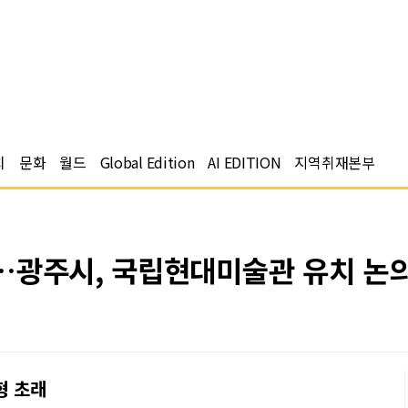
치
문화
월드
Global Edition
AI EDITION
지역취재본부
…광주시, 국립현대미술관 유치 논
형 초래