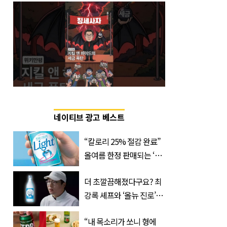
네이티브 광고 베스트
“칼로리 25% 절감 완료”
올여름 한정 판매되는 ‘최
저 칼로리 소주’ 나왔다
더 초깔끔해졌다구요? 최
강록 셰프와 ‘올뉴 진로’의
만남
“내 목소리가 쏘니 형에