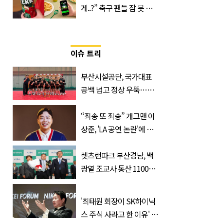
게..?” 축구 팬들 잠 못 들
게 할 테라의 역대급 이벤
트
이슈 트리
부산시설공단, 국가대표
공백 넘고 정상 우뚝…디
비전리그 우승컵 품었다
“죄송 또 죄송” 개그맨 이
상준, 'LA 공연 논란'에 고
개 숙였다…무슨 일
렛츠런파크 부산경남, 백
광열 조교사 통산 1100
승…부경 역사 새로 썼다
'최태원 회장이 SK하이닉
스 주식 사라고 한 이유' 글