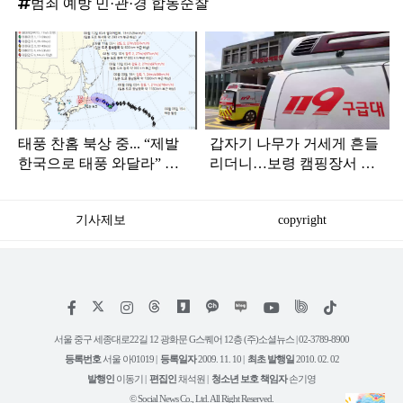
범죄 예방 민·관·경 합동순찰
탑
라
인
태풍 찬홈 북상 중... “제발
갑자기 나무가 거세게 흔들
한국으로 태풍 와달라” 말
리더니…보령 캠핑장서 일
나오는 이유
가족 등 7명 병원행
기사제보
copyright
저
페
인
위
틱
작
이
스
키
톡
권
스
타
트
서울 중구 세종대로22길 12 광화문 G스퀘어 12층 (주)소셜뉴스 | 02-3789-8900
정
북
그
리
보
등록번호
서울 아01019 |
등록일자
2009. 11. 10 |
최초 발행일
2010. 02. 02
램
유
튜
발행인
이동기 |
편집인
채석원 |
청소년 보호 책임자
손기영
브
© Social News Co., Ltd. All Right Reserved.