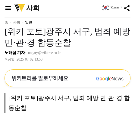
위
사회
menu
share
Korean
▼
키
트
리
홈
사회
일반
[위키 포토]광주시 서구, 범죄 예방
민·관·경 합동순찰
노해섭 기자
nogary@wikitree.co.kr
2025-07-02 13:50
작성일
위키트리를 팔로우하세요
G
o
o
g
l
e
News
[위키 포토]광주시 서구, 범죄 예방 민·관·경 합
동순찰