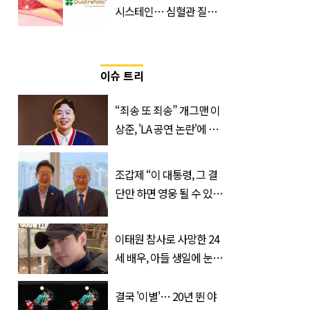
시스테인… 심혈관 질환
으로 사망 위험 부른다
이슈 트리
“죄송 또 죄송” 개그맨 이
상준, 'LA 공연 논란'에 고
개 숙였다…무슨 일
조갑제 “이 대통령, 그 결
단만 하면 영웅 될 수 있
다”
이태원 참사로 사망한 24
세 배우, 아들 생일에 눈물
쏟은 어머니
결국 '이별'… 20년 뛴 야