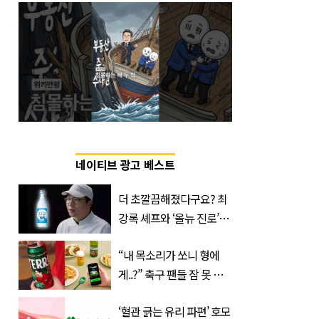
네이티브 광고 베스트
더 초깔끔해졌다구요? 최
강록 셰프와 ‘올뉴 진로’의
만남
“내 목소리가 쏘니 형에
게..?” 축구 팬들 잠 못 들
게 할 테라의 역대급 이벤
‘혈관 긁는 유리 파편’ 호모
트