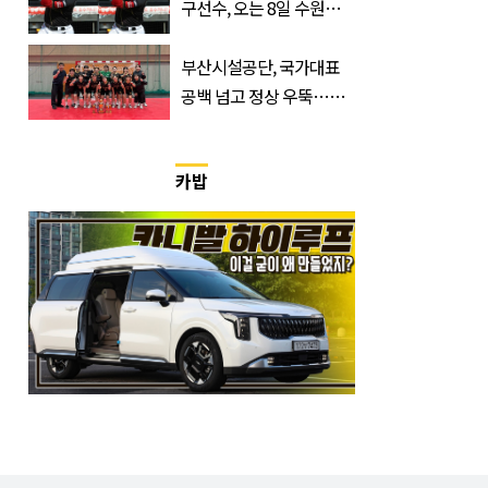
구선수, 오는 8일 수원서
마지막 선언
부산시설공단, 국가대표
공백 넘고 정상 우뚝…디
비전리그 우승컵 품었다
카밥