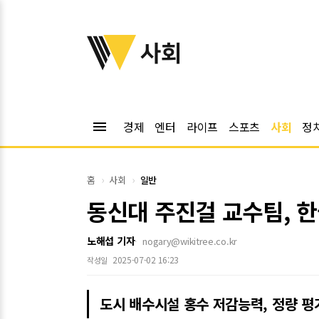
위키트리
사회
menu
경제
엔터
라이프
스포츠
사회
정
홈
사회
일반
동신대 주진걸 교수팀, 
노해섭 기자
nogary@wikitree.co.kr
2025-07-02 16:23
작성일
도시 배수시설 홍수 저감능력, 정량 평