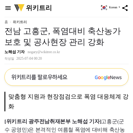
위
위키트리
menu
share
Korean
▼
키
트
리
홈
위키트리
전남 고흥군, 폭염대비 축산농가
보호 및 공사현장 관리 강화
노해섭 기자
nogary@wikitree.co.kr
2025-07-04 00:20
작성일
위키트리를 팔로우하세요
G
o
o
g
l
e
News
맞춤형 지원과 현장점검으로 폭염 대응체계 강
화
[위키트리 광주전남취재본부 노해섭 기자]
고흥군(군
수 공영민)은 본격적인 여름철 폭염에 대비해 축산농