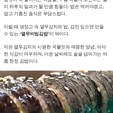
이 하루의 일과가 될 만큼 힘들다. 밥은 먹어야겠고,
덥고 기름진 음식은 부담스럽다.
이럴 때 냉장고 속 열무김치와 밥, 김만 있으면 만들
수 있는
‘열무비빔김밥’
이 딱이다.
익은 열무김치의 시원한 국물맛과 매콤한 양념, 아삭
한 식감이 어우러져, 더운 날씨에도 술술 넘어가는 여
름 한정 김밥이다.