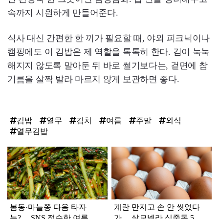
속까지 시원하게 만들어준다.
식사 대신 간편한 한 끼가 필요할 때, 야외 피크닉이나
캠핑에도 이 김밥은 제 역할을 톡톡히 한다. 김이 눅눅
해지지 않도록 말아둔 뒤 바로 썰기보다는, 겉면에 참
기름을 살짝 발라 마르지 않게 보관하면 좋다.
김밥
열무
김치
여름
주말
외식
열무김밥
탑
라
인
봄동·마늘쫑 다음 타자
계란 만지고 손 안 씻었다
는?… SNS 접수한 여름 비
가… 살모넬라 식중독 5년