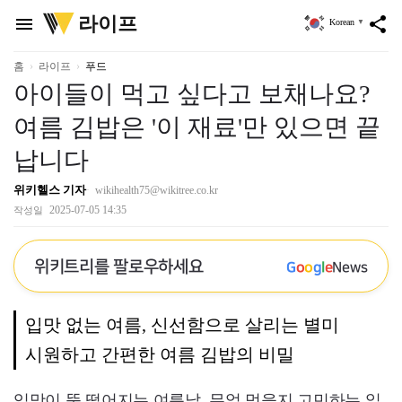
위
라이프
menu
share
Korean
▼
키
트
리
홈
라이프
푸드
아이들이 먹고 싶다고 보채나요?
여름 김밥은 '이 재료'만 있으면 끝
납니다
위키헬스 기자
wikihealth75@wikitree.co.kr
2025-07-05 14:35
작성일
위키트리를 팔로우하세요
G
o
o
g
l
e
News
입맛 없는 여름, 신선함으로 살리는 별미
시원하고 간편한 여름 김밥의 비밀
입맛이 뚝 떨어지는 여름날, 무얼 먹을지 고민하는 일