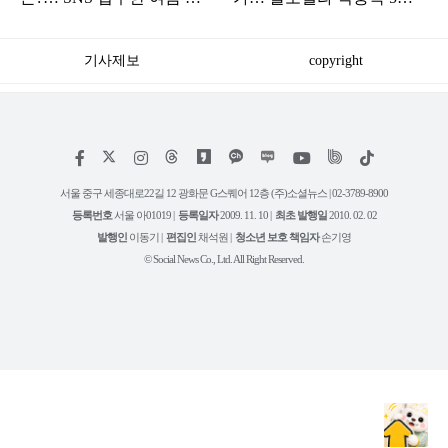
빔밥 정체
째 증가
기사제보
copyright
저
페
인
위
틱
작
이
스
키
톡
권
스
타
트
서울 중구 세종대로22길 12 광화문 G스퀘어 12층 (주)소셜뉴스 | 02-3789-8900
정
북
그
리
보
등록번호
서울 아01019 |
등록일자
2009. 11. 10 |
최초 발행일
2010. 02. 02
램
유
튜
발행인
이동기 |
편집인
채석원 |
청소년 보호 책임자
손기영
브
© Social News Co., Ltd. All Right Reserved.