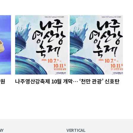
당원
나주영산강축제 10월 개막… ‘천만 관광’ 신호탄
NY
VERTICAL