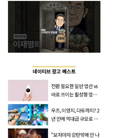
네이티브 광고 베스트
전환 필요한 일반 엽산 vs
바로 쓰이는 활성형 엽
산… 차이는?
우즈, 이영지, 다듀까지? 2
‘Quatrefolic®’ 주목
년 만에 역대급 규모로 돌
아온 ‘이슬라이브 페스티
“보자마자 감탄밖에 안 나
벌’