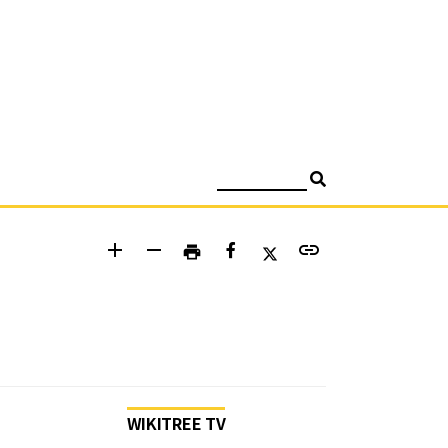
검색
add
remove
link
print
WIKITREE TV