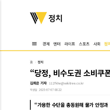
위키트리
정치
menu
경제
엔터
라이프
스포츠
사회
정
홈
정치
“당정, 비수도권 소비쿠폰
김희은 기자
1127khe@wikitree.co.kr
2025-07-07 08:22
작성일
“가용한 수단을 총동원해 물가 안정과 