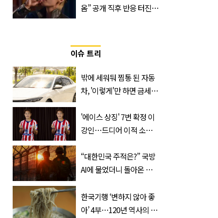
옴” 공개 직후 반응 터진
진로 뷔 캠페인 영상
이슈 트리
밖에 세워둬 찜통 된 자동
차, '이렇게'만 하면 금세
시원해집니다
'에이스 상징' 7번 확정 이
강인…드디어 이적 소감
입 열었다
“대한민국 주적은?” 국방
AI에 물었더니 돌아온 뜻
밖의 답변
한국기행 ‘변하지 않아 좋
아’ 4부…120년 역사의 대