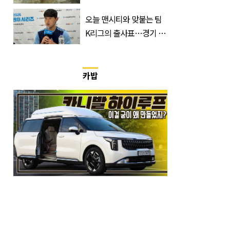
구 평양냉면 外
오늘 맨시티와 맞붙는 팀
K리그의 출사표…경기 시
간, 장소, 볼 수 있는 곳은?
카밥