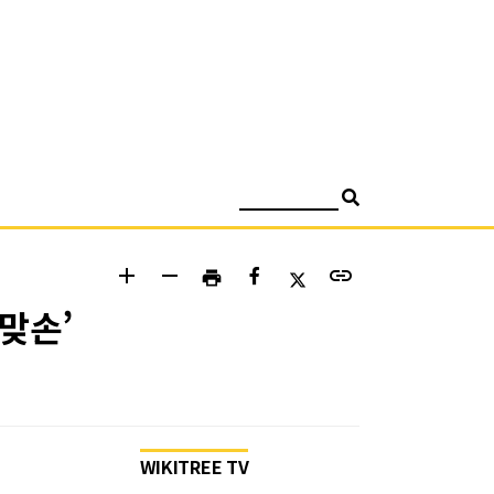
검색
add
remove
link
print
맞손’
WIKITREE TV