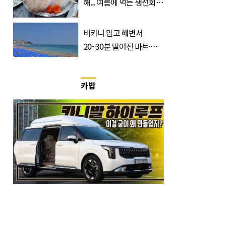
해... 여름에 먹는 생선회가
위험한 '진짜 이유'
비키니 입고 해변서
20~30분 떨어진 마트·주
거지 이동 피서객 목격담
속출, 반응 폭발
카밥