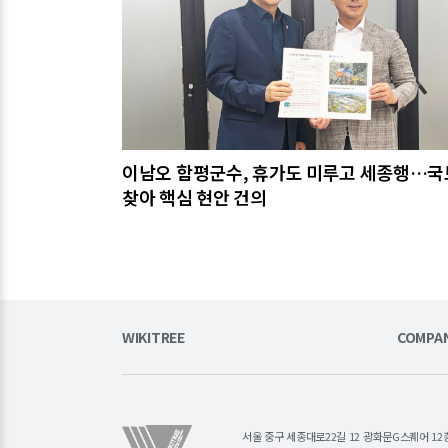
이남오 함평군수, 휴가도 미루고 세종행…
찾아 핵심 현안 건의
WIKITREE
COMPA
서울 중구 세종대로22길 12 광화문G스퀘어 12층 (주)소