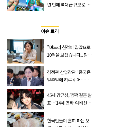
년 만에 역대급 규모로 돌
아온 ‘이슬라이브 페스티
벌’
이슈 트리
"며느리 친정이 집값으로
10억을 보탰습니다... 맘이
불편하네요"
김정관 산업장관 “중국은
일주일에 하루 쉬어…주
52시간 손 봐야 한다”
45세 강균성, 깜짝 결혼 발
표…'14세 연하' 예비신부
정체는 놀랍게도…
한국인들이 흔히 하는 오