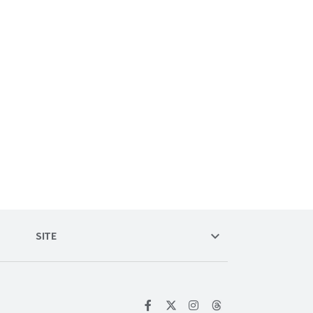
keyboard_arrow_down
SITE
위키트리 페이스북
위키트리 인스타그램