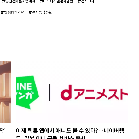
공인전자문서중계자
디바이스별문서열람
전자고지
반응형웹기술
문서음성변환
작'
이제 웹툰 앱에서 애니도 볼 수 있다?…네이버웹
툰, 일본 애니 구독 서비스 출시