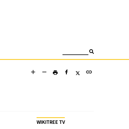
검색
add
remove
link
print
WIKITREE TV