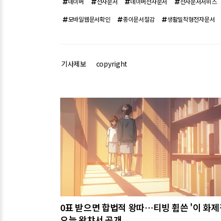
네이버
전자문서
네이버전자문서
전자문서서비스
모바일웹문서확인
종이문서절감
생활밀착형전자문서
기사제보
copyright
관련기사
0표 받으면 합법적 왕따…티빙 휩쓴 '이 화제
오늘 왓챠서 공개