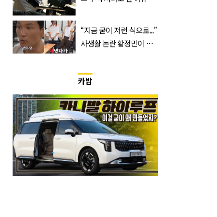
급속 확산
“지금 굳이 저런 식으로...”
사생활 논란 황정민이 곧
출연할 예능 예고편 논란
카밥