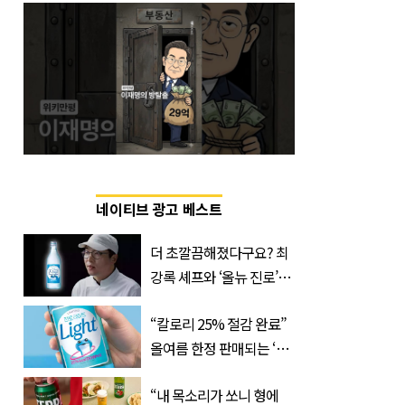
네이티브 광고 베스트
더 초깔끔해졌다구요? 최
강록 셰프와 ‘올뉴 진로’의
만남
“칼로리 25% 절감 완료”
올여름 한정 판매되는 ‘최
저 칼로리 소주’ 나왔다
“내 목소리가 쏘니 형에