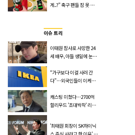
게..?” 축구 팬들 잠 못 들
게 할 테라의 역대급 이벤
트
이슈 트리
이태원 참사로 사망한 24
세 배우, 아들 생일에 눈물
쏟은 어머니
“가구보다 이걸 사러 간
다”…외국인들이 이케아
에서 장바구니에 담는 간
식 3종
캐스팅 미쳤다…2700억
할리우드 '초대박작' 리메
이크하는 한국 영화
'최태원 회장이 SK하이닉
스 주식 사라고 한 이유' 글