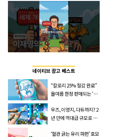
네이티브 광고 베스트
“칼로리 25% 절감 완료”
올여름 한정 판매되는 ‘최
저 칼로리 소주’ 나왔다
우즈, 이영지, 다듀까지? 2
년 만에 역대급 규모로 돌
아온 ‘이슬라이브 페스티
‘혈관 긁는 유리 파편’ 호모
벌’