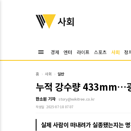
위키트리
사회
menu
경제
엔터
라이프
스포츠
사회
정
홈
사회
일반
누적 강수량 433mm…
한소원 기자
story@wikitree.co.kr
2025-07-18 07:07
작성일
실제 사람이 떠내려가 실종됐는지는 명