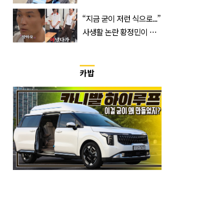
이강인 향해 '깜짝 발언'
“지금 굳이 저런 식으로...”
사생활 논란 황정민이 곧
출연할 예능 예고편 논란
카밥