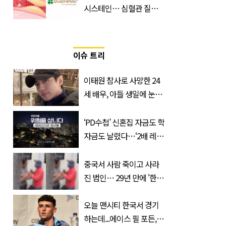
시스테인… 심혈관 질환
으로 사망 위험 부른다
이슈 트리
이태원 참사로 사망한 24
세 배우, 아들 생일에 눈물
쏟은 어머니
‘PD수첩’ 신혼집 자금도 학
자금도 날렸다…‘2배 레버
리지’의 덫
중국서 사람 죽이고 사라
진 범인… 29년 만에 '한
국'에서 덜미 잡혔다
오늘 맨시티 한국서 경기
하는데...에이스 필 포든,