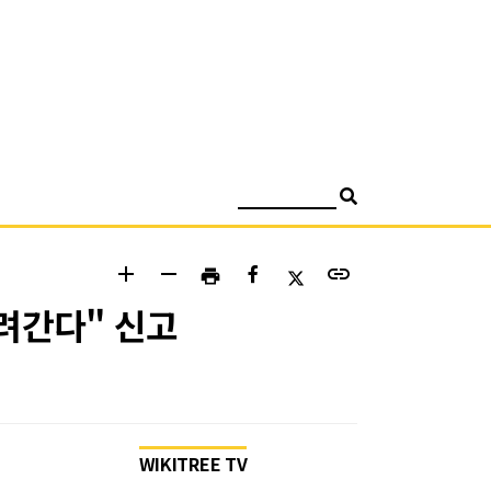
검색
add
remove
link
print
려간다" 신고
WIKITREE TV