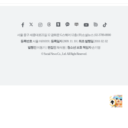
저
페
인
위
틱
작
이
스
키
톡
권
스
타
트
서울 중구 세종대로22길 12 광화문 G스퀘어 12층 (주)소셜뉴스 | 02-3789-8900
정
북
그
리
보
등록번호
서울 아01019 |
등록일자
2009. 11. 10 |
최초 발행일
2010. 02. 02
램
유
튜
발행인
이동기 |
편집인
채석원 |
청소년 보호 책임자
손기영
브
© Social News Co., Ltd. All Right Reserved.