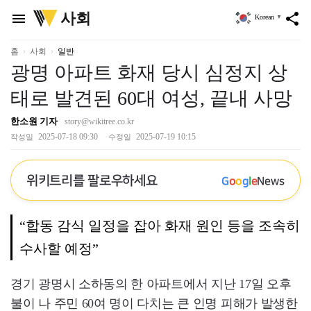
위
사회
menu
share
Korean
▼
키
트
리
홈
사회
일반
광명 아파트 화재 당시 심정지 상
태로 발견된 60대 여성, 끝내 사망
한소원 기자
story@wikitree.co.kr
2025-07-18 09:30
2025-07-19 10:15
작성일
수정일
위키트리를 팔로우하세요
G
o
o
g
l
e
News
“합동 감식 일정을 잡아 화재 원인 등을 조속히
수사할 예정”
경기 광명시 소하동의 한 아파트에서 지난 17일 오후
불이 나 주민 60여 명이 다치는 큰 인명 피해가 발생한