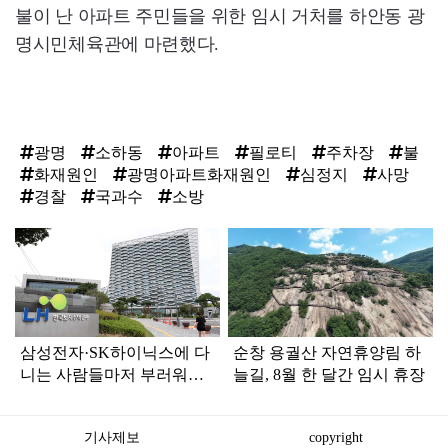
불이 난 아파트 주민들을 위한 임시 거처를 하안동 광
명시민체육관에 마련했다.
광명
소하동
아파트
필로티
주차장
불
화재원인
광명아파트화재원인
심정지
사망
경찰
국과수
소방
탑
라
인
삼성전자·SK하이닉스에 다
순창 용궐산 자연휴양림 하
니는 사람들마저 부러워할
늘길, 8월 한 달간 임시 휴장
직원들
기사제보
copyright