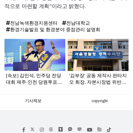
적으로 마련할 계획”이라고 밝혔다.
전남녹색환경지원센터
전남대학교
환경기술발표 및 환경분야 중점관리 설명회
탑
라
인
[속보] 김민석, 민주당 전당
'김부장' 공동 제작사 판타지
대회 제주·인천 당원투표서
오 회장, 자본시장법 위반
승리로 1위 탈환
혐의로 피소됐다
기사제보
copyright
저
페
인
위
틱
작