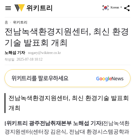
위
위키트리
menu
share
Korean
▼
키
트
리
홈
위키트리
전남녹색환경지원센터, 최신 환경
기술 발표회 개최
노해섭 기자
nogary@wikitree.co.kr
2025-07-18 10:12
작성일
위키트리를 팔로우하세요
G
o
o
g
l
e
News
전남녹색환경지원센터, 최신 환경기술 발표회
개최
[위키트리 광주전남취재본부 노해섭 기자]
전남녹색환
경지원센터(센터장 김은식, 전남대 환경시스템공학과