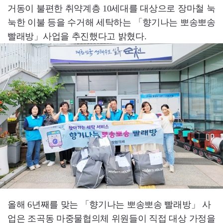
거동이 불편한 취약계층 10세대를 대상으로 장마철 눅
눅한 이불 등을 수거해 세탁하는 「향기나는 뽀송뽀송
빨래방」사업을 추진했다고 밝혔다.
올해 6년째를 맞는 「향기나는 뽀송뽀송 빨래방」 사
업은 조곡동 마중물협의체 위원들이 직접 대상 가정을