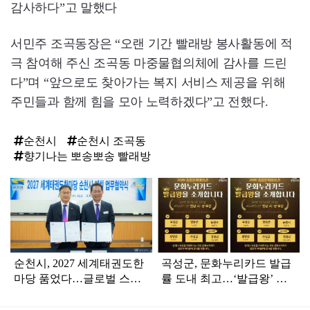
감사하다”고 말했다
서민주 조곡동장은 “오랜 기간 빨래방 봉사활동에 적
극 참여해 주신 조곡동 마중물협의체에 감사를 드린
다”며 “앞으로도 찾아가는 복지 서비스 제공을 위해
주민들과 함께 힘을 모아 노력하겠다”고 전했다.
순천시
순천시 조곡동
향기나는 뽀송뽀송 빨래방
탑
라
인
순천시, 2027 세계태권도한
곡성군, 문화누리카드 발급
마당 품었다…글로벌 스포
률 도내 최고…‘발급왕’ 시·
츠 중심도시 도약
군 부문 1위