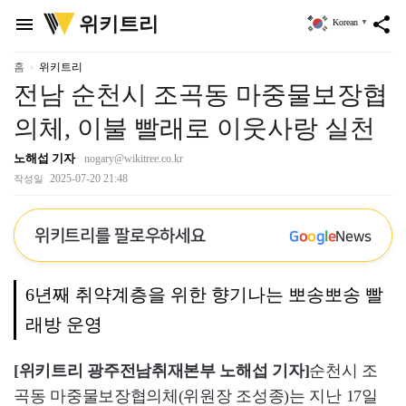
위
위키트리
menu
share
Korean
▼
키
트
리
홈
위키트리
전남 순천시 조곡동 마중물보장협
의체, 이불 빨래로 이웃사랑 실천
노해섭 기자
nogary@wikitree.co.kr
2025-07-20 21:48
작성일
위키트리를 팔로우하세요
G
o
o
g
l
e
News
6년째 취약계층을 위한 향기나는 뽀송뽀송 빨
래방 운영
[위키트리 광주전남취재본부 노해섭 기자]
순천시 조
곡동 마중물보장협의체(위원장 조성종)는 지난 17일