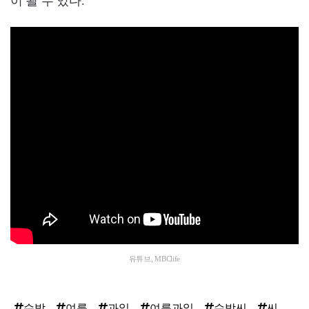
이 될 수 있다.
유튜브, MBClife
수박
여름
과일
여름과일
수박씨
씨