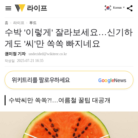
위
라이프
menu
share
Korean
▼
키
트
리
홈
라이프
푸드
수박 '이렇게' 잘라보세요…신기하
게도 '씨'만 쏙쏙 빠지네요
권미정 기자
undecided@wikitree.co.kr
2025-07-21 16:35
작성일
위키트리를 팔로우하세요
G
o
o
g
l
e
News
수박씨만 쏙쏙?!…여름철 꿀팁 대공개