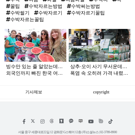
꿀팁
수박자르는방법
수박써는방법
수박썰기
수박자르기
수박자르기꿀팁
수박자르는꿀팁
탑
라
인
빙수만 있는 줄 알았는데…
상추·오이 사기 무서운데…
외국인까지 빠진 한국 여름
폭염 속 오히려 가격 내렸다
디저트 3가지
는 '여름 제철 과일'
기사제보
copyright
저
페
인
위
틱
작
이
스
키
톡
권
스
타
트
서울 중구 세종대로22길 12 광화문 G스퀘어 12층 (주)소셜뉴스 | 02-3789-8900
정