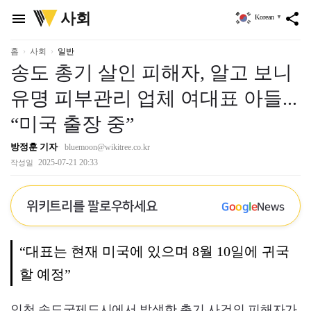
위
사회
menu
share
Korean
▼
키
트
리
홈
사회
일반
송도 총기 살인 피해자, 알고 보니
유명 피부관리 업체 여대표 아들...
“미국 출장 중”
방정훈 기자
bluemoon@wikitree.co.kr
2025-07-21 20:33
작성일
위키트리를 팔로우하세요
G
o
o
g
l
e
News
“대표는 현재 미국에 있으며 8월 10일에 귀국
할 예정”
인천 송도국제도시에서 발생한 총기 사건의 피해자가