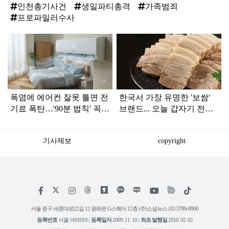
인천총기사건
생일파티총격
가족범죄
프로파일러수사
탑
라
인
폭염에 에어컨 잘못 틀면 전
한국서 가장 유명한 '보쌈'
기료 폭탄…'90분 법칙' 꼭
브랜드... 오늘 갑자기 전해
확인하세요
진 안 좋은 소식
기사제보
copyright
저
페
인
위
틱
작
이
스
키
톡
권
스
타
트
서울 중구 세종대로22길 12 광화문 G스퀘어 12층 (주)소셜뉴스 | 02-3789-8900
정
북
그
리
보
등록번호
서울 아01019 |
등록일자
2009. 11. 10 |
최초 발행일
2010. 02. 02
램
유