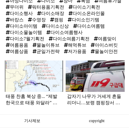
아성다이소
다이소
장마
폭염
여름휴가철
무더위
워터용품기획전
다이소기획전
다이소행사
다이소매장
다이소온라인몰
바캉스
수영장
캠핑
다이소인기템
다이소아이템
다이소신상
다이소여름템
다이소물놀이템
다이소여름행사
다이소7월기획전
다이소여름기획전
여름맞이
여름용품
물놀이튜브
해먹튜브
아이스버킷
여름상품
균일가전략
저가용품
물놀이안전
탑
라
인
태풍 찬홈 북상 중... “제발
갑자기 나무가 거세게 흔들
한국으로 태풍 와달라” 말
리더니…보령 캠핑장서 일
나오는 이유
가족 등 7명 병원행
기사제보
copyright