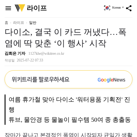
위
라이프
menu
share
Korean
▼
키
트
리
홈
라이프
일반
다이소, 결국 이 카드 꺼냈다…폭
염에 딱 맞춘 ‘이 행사’ 시작
김희은 기자
1127khe@wikitree.co.kr
2025-07-22 07:33
작성일
위키트리를 팔로우하세요
G
o
o
g
l
e
News
여름 휴가철 맞아 다이소 '워터용품 기획전' 진
행
튜브, 물안경 등 물놀이 필수템 50여 종 총출동
장마가 끝나고 본격적인 폭염이 시작되자 균일가 생활