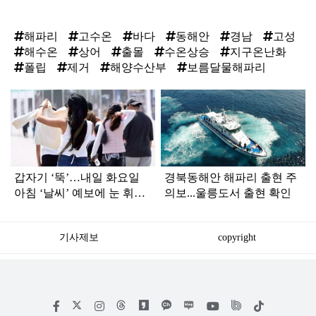
해파리
고수온
바다
동해안
경남
고성
해수온
상어
출몰
수온상승
지구온난화
폴립
제거
해양수산부
보름달물해파리
탑
라
인
갑자기 ‘뚝’…내일 화요일
경북동해안 해파리 출현 주
아침 ‘날씨’ 예보에 눈 휘둥
의보...울릉도서 출현 확인
그레
기사제보
copyright
저
페
인
위
틱
작