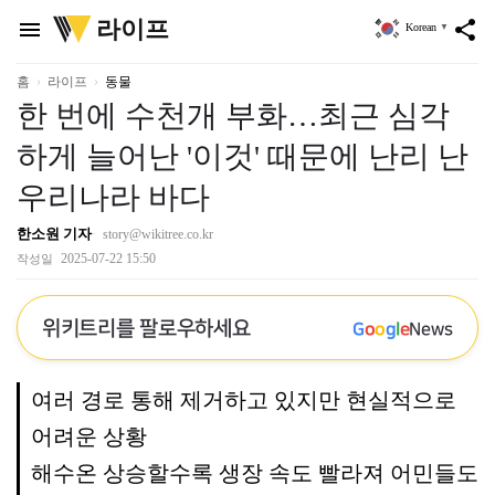
위
라이프
menu
share
Korean
▼
키
트
리
홈
라이프
동물
한 번에 수천개 부화…최근 심각
하게 늘어난 '이것' 때문에 난리 난
우리나라 바다
한소원 기자
story@wikitree.co.kr
2025-07-22 15:50
작성일
위키트리를 팔로우하세요
G
o
o
g
l
e
News
여러 경로 통해 제거하고 있지만 현실적으로
어려운 상황
해수온 상승할수록 생장 속도 빨라져 어민들도