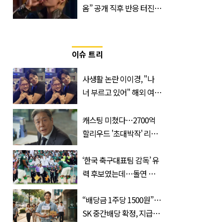
옴” 공개 직후 반응 터진
진로 뷔 캠페인 영상
이슈 트리
사생활 논란 이이경, "나
너 부르고 있어" 해외 여배
우와 스킨십 근황 포착
캐스팅 미쳤다…2700억
할리우드 '초대박작' 리메
이크하는 한국 영화
‘한국 축구대표팀 감독’ 유
력 후보였는데…돌연 코
트디부아르 지휘봉 잡은
“배당금 1주당 1500원”…
‘거장’
SK 중간배당 확정, 지급일