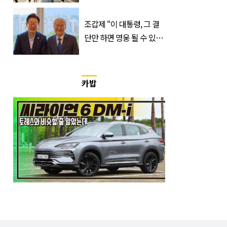
과 대상은?
조갑제 “이 대통령, 그 결
단만 하면 영웅 될 수 있
다”
카밥