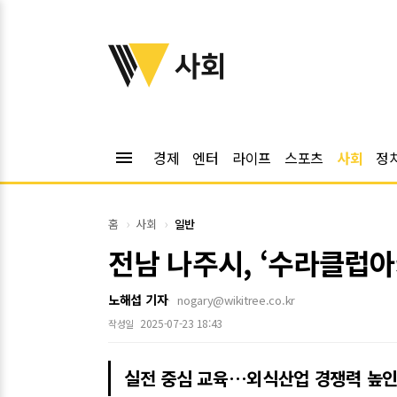
위키트리
사회
menu
경제
엔터
라이프
스포츠
사회
정
홈
사회
일반
전남 나주시, ‘수라클럽아
노해섭 기자
nogary@wikitree.co.kr
2025-07-23 18:43
작성일
실전 중심 교육…외식산업 경쟁력 높