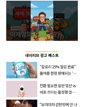
네이티브 광고 베스트
“칼로리 25% 절감 완료”
올여름 한정 판매되는 ‘최
저 칼로리 소주’ 나왔다
전환 필요한 일반 엽산 vs
바로 쓰이는 활성형 엽
산… 차이는?
“보자마자 감탄밖에 안 나
‘Quatrefolic®’ 주목