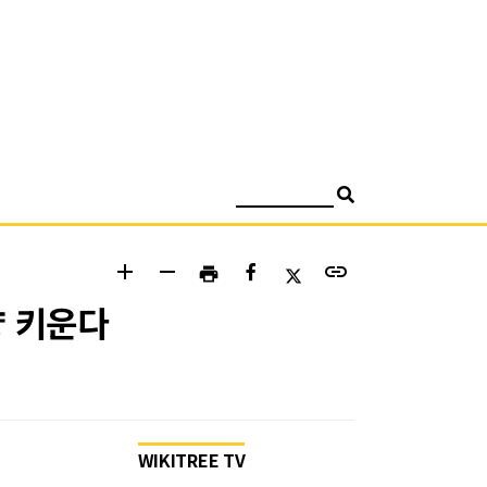
검색
add
remove
link
print
량 키운다
WIKITREE TV