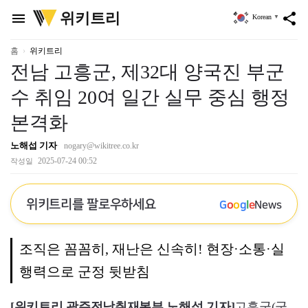
위
위키트리
menu
share
Korean
▼
키
트
리
홈
위키트리
전남 고흥군, 제32대 양국진 부군
수 취임 20여 일간 실무 중심 행정
본격화
노해섭 기자
nogary@wikitree.co.kr
2025-07-24 00:52
작성일
위키트리를 팔로우하세요
G
o
o
g
l
e
News
조직은 꼼꼼히, 재난은 신속히! 현장·소통·실
행력으로 군정 뒷받침
[위키트리 광주전남취재본부 노해섭 기자]
고흥군(군