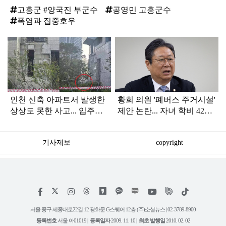
고흥군 #양국진 부군수
공영민 고흥군수
폭염과 집중호우
탑
라
인
인천 신축 아파트서 발생한
황희 의원 '폐버스 주거시설'
상상도 못한 사고... 입주민
제안 논란... 자녀 학비 4200
아닌 사람들마저 '충격'
만원 논쟁으로 확산
기사제보
copyright
저
페
인
위
틱
작
이
스
키
톡
권
스
타
트
서울 중구 세종대로22길 12 광화문 G스퀘어 12층 (주)소셜뉴스 | 02-3789-8900
정
북
그
리
보
등록번호
서울 아01019 |
등록일자
2009. 11. 10 |
최초 발행일
2010. 02. 02
램
유