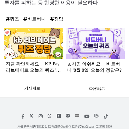
투자를 피하는 등 현명한 이용이 필요하다.
퀴즈
비트버니
정답
탑
라
인
지금 확인하세요… KB Pay
놓치면 아쉬워요… 비트버
리브메이트 오늘의 퀴즈 '8
니 '8월 8일' 오늘의 정답은?
월 8일' 정답
기사제보
copyright
저
페
인
위
틱
작
이
스
키
톡
권
스
타
트
서울 중구 세종대로22길 12 광화문 G스퀘어 12층 (주)소셜뉴스 | 02-3789-8900
정