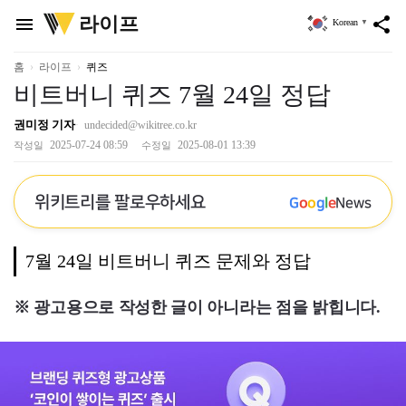
위
라이프
menu
share
Korean
▼
키
트
리
홈
라이프
퀴즈
비트버니 퀴즈 7월 24일 정답
권미정 기자
undecided@wikitree.co.kr
2025-07-24 08:59
2025-08-01 13:39
작성일
수정일
위키트리를 팔로우하세요
G
o
o
g
l
e
News
7월 24일 비트버니 퀴즈 문제와 정답
※ 광고용으로 작성한 글이 아니라는 점을 밝힙니다.