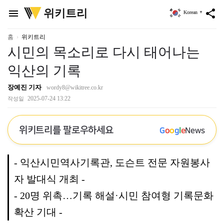
위
위키트리
menu
share
Korean
▼
키
트
리
홈
위키트리
시민의 목소리로 다시 태어나는
익산의 기록
장예진 기자
wordy8@wikitree.co.kr
2025-07-24 13:22
작성일
위키트리를 팔로우하세요
G
o
o
g
l
e
News
- 익산시민역사기록관, 도슨트 전문 자원봉사
자 발대식 개최 -
- 20명 위촉…기록 해설·시민 참여형 기록문화
확산 기대 -