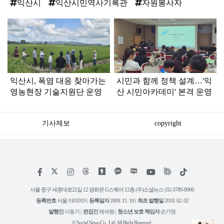
익산시
익산시민역사기록관
자원봉사자
탑
라
인
익산시, 폭염 대응 찾아가는
시민과 함께 정책 설계…'익
영농현장 기술지원단 운영
산 시민아카데미' 본격 운영
기사제보
copyright
저
페
인
위
틱
작
이
스
키
톡
권
스
타
트
서울 중구 세종대로22길 12 광화문 G스퀘어 12층 (주)소셜뉴스 | 02-3789-8900
정
북
그
리
보
등록번호
서울 아01019 |
등록일자
2009. 11. 10 |
최초 발행일
2010. 02. 02
램
유
튜
발행인
이동기 |
편집인
채석원 |
청소년 보호 책임자
손기영
브
© Social News Co., Ltd. All Right Reserved.