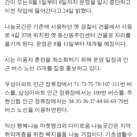
간이 오는 8월 1일부터 8일까지 운영을 일시 중단하고
이전 작업에 들어간다고 24일 밝혔다.
나눔곳간은 기존에 사용하던 옛 경찰서 건물에서 서동
로 4길 37에 위치한 옛 동산동주민센터 건물로 자리를
옮기게 된다. 운영은 8월 11일부터 재개될 예정이다.
시는 이용자 혼란을 최소화하기 위해 운영 일정과 인
근 버스 노선 15개를 집중 홍보하고 있다.
우성아파트 인근 정류장에서 71·73·75·78·107·111번 버
스를, 삼성아파트 인근 정류장에서는 109번 버스를, 주
현신협 인근 정류장에서는 34·35·36·37·44·66·69·70번
버스 노선을 이용하면된다.
익산 행복나눔 마켓뱅크와 다이로움 나눔곳간은 지역
취약계층을 위한 복지물품 나눔 거점이다. 기초생활수