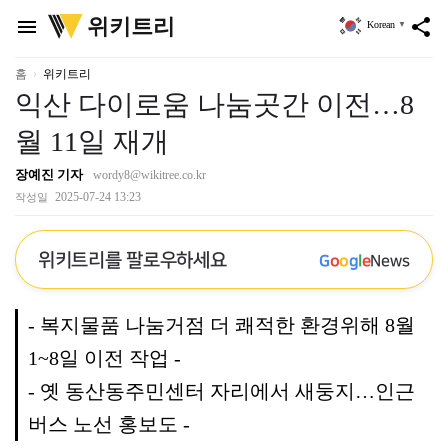
위
위키트리
menu
share
Korean
▼
키
트
리
홈
위키트리
익산 다이로움 나눔곳간 이전…8
월 11일 재개
장예진 기자
wordy8@wikitree.co.kr
2025-07-24 13:23
작성일
위키트리를 팔로우하세요
G
o
o
g
l
e
News
- 복지물품 나눔거점 더 쾌적한 환경위해 8월
1~8일 이전 작업 -
- 옛 동산동주민센터 자리에서 새둥지…인근
버스 노선 홍보도 -