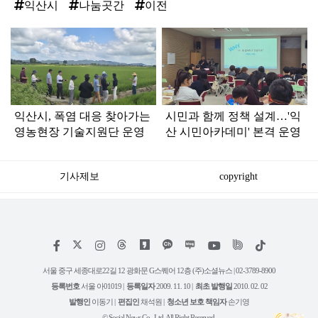
익산시
나눔곳간
이전
탑
라
인
익산시, 폭염 대응 찾아가는
시민과 함께 정책 설계…'익
영농현장 기술지원단 운영
산 시민아카데미' 본격 운영
기사제보
copyright
저
페
인
위
틱
작
이
스
키
톡
권
스
타
트
서울 중구 세종대로22길 12 광화문 G스퀘어 12층 (주)소셜뉴스 | 02-3789-8900
정
북
그
리
보
등록번호
서울 아01019 |
등록일자
2009. 11. 10 |
최초 발행일
2010. 02. 02
램
유
튜
발행인
이동기 |
편집인
채석원 |
청소년 보호 책임자
손기영
브
© Social News Co., Ltd. All Right Reserved.