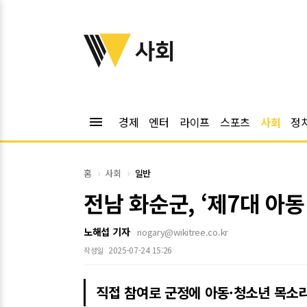
위키트리
사회
menu
경제
엔터
라이프
스포츠
사회
정
홈
사회
일반
전남 화순군, ‘제7대 아
노해섭 기자
nogary@wikitree.co.kr
2025-07-24 15:26
작성일
직접 참여로 군정에 아동·청소년 목소