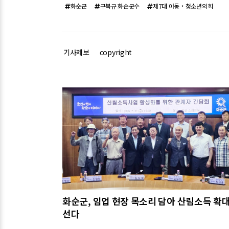
화순군
구복규 화순군수
제7대 아동‧청소년의회
기사제보
copyright
관련기사
화순군, 임업 현장 목소리 담아 산림소득 확대
선다