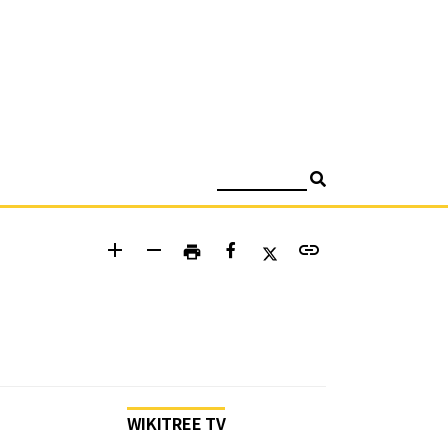
검색
add
remove
link
print
WIKITREE TV