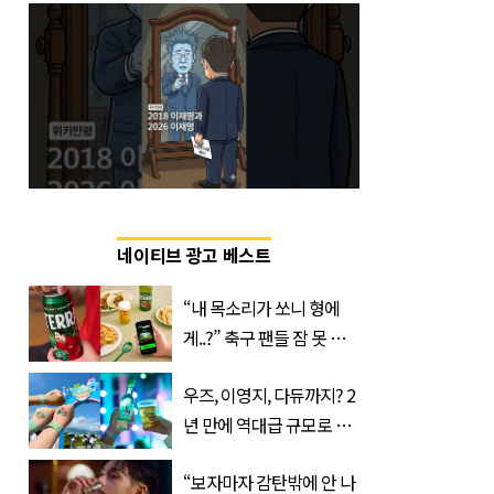
네이티브 광고 베스트
“내 목소리가 쏘니 형에
게..?” 축구 팬들 잠 못 들
게 할 테라의 역대급 이벤
우즈, 이영지, 다듀까지? 2
트
년 만에 역대급 규모로 돌
아온 ‘이슬라이브 페스티
“보자마자 감탄밖에 안 나
벌’