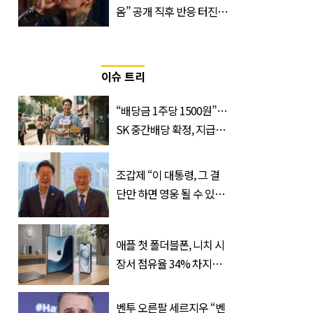
옴” 공개 직후 반응 터진
진로 뷔 캠페인 영상
이슈 트리
“배당금 1주당 1500원”…
SK 중간배당 확정, 지급일
과 대상은?
조갑제 “이 대통령, 그 결
단만 하면 영웅 될 수 있
다”
애플 첫 폴더블폰, 니치 시
장서 점유율 34% 차지할
듯
벤투 오른팔 세르지우 “벤