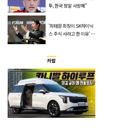
투, 한국 정말 사랑해”
'최태원 회장이 SK하이닉
스 주식 사라고 한 이유' 글
급속 확산
카밥