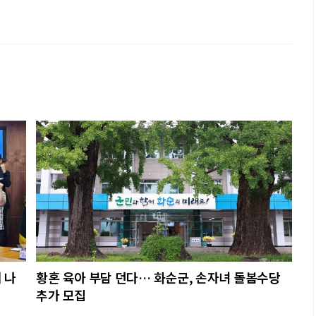
 나
황혼 육아 부담 던다… 화순군, 손자녀 돌봄수당
추가 모집