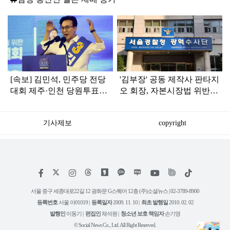
탑
라
인
[속보] 김민석, 민주당 전당
'김부장' 공동 제작사 판타지
대회 제주·인천 당원투표서
오 회장, 자본시장법 위반
승리로 1위 탈환
혐의로 피소됐다
기사제보
copyright
저
페
인
위
틱
작
이
스
키
톡
권
스
타
트
서울 중구 세종대로22길 12 광화문 G스퀘어 12층 (주)소셜뉴스 | 02-3789-8900
정
북
그
리
보
등록번호
서울 아01019 |
등록일자
2009. 11. 10 |
최초 발행일
2010. 02. 02
램
유
튜
발행인
이동기 |
편집인
채석원 |
청소년 보호 책임자
손기영
브
© Social News Co., Ltd. All Right Reserved.