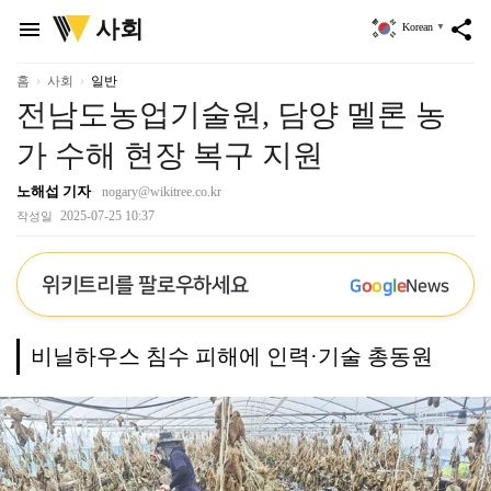
위
사회
menu
share
Korean
▼
키
트
리
홈
사회
일반
전남도농업기술원, 담양 멜론 농
가 수해 현장 복구 지원
노해섭 기자
nogary@wikitree.co.kr
2025-07-25 10:37
작성일
위키트리를 팔로우하세요
G
o
o
g
l
e
News
비닐하우스 침수 피해에 인력·기술 총동원