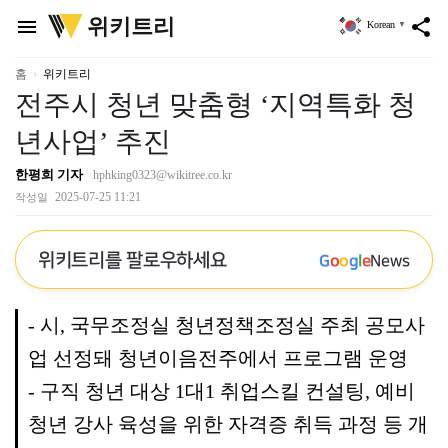
위
위키트리
menu
share
Korean
▼
키
트
리
홈
위키트리
전주시 청년 맞춤형 ‘지역특화 청
년사업’ 추진
한평희 기자
hphking0323@wikitree.co.kr
2025-07-25 11:21
작성일
위키트리를 팔로우하세요
G
o
o
g
l
e
News
- 시, 국무조정실 청년정책조정실 주최 공모사
업 선정돼 청년이음전주에서 프로그램 운영
- 구직 청년 대상 1대1 취업스킬 컨설팅, 예비
청년 강사 육성을 위한 자격증 취득 과정 등 개