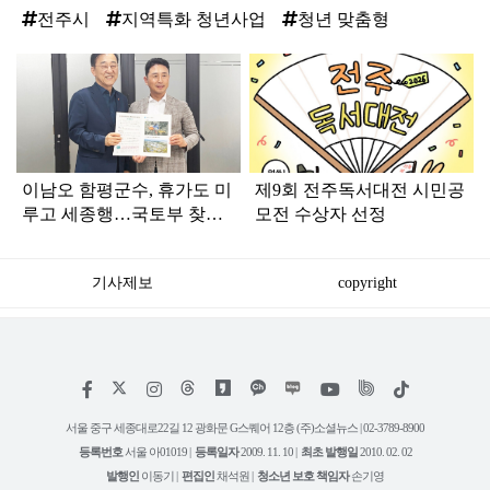
전주시
지역특화 청년사업
청년 맞춤형
탑
라
인
이남오 함평군수, 휴가도 미
제9회 전주독서대전 시민공
루고 세종행…국토부 찾아
모전 수상자 선정
핵심 현안 건의
기사제보
copyright
저
페
인
위
틱
작
이
스
키
톡
권
스
타
트
서울 중구 세종대로22길 12 광화문 G스퀘어 12층 (주)소셜뉴스 | 02-3789-8900
정
북
그
리
보
등록번호
서울 아01019 |
등록일자
2009. 11. 10 |
최초 발행일
2010. 02. 02
램
유
튜
발행인
이동기 |
편집인
채석원 |
청소년 보호 책임자
손기영