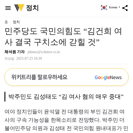
위
정치
menu
share
Korean
▼
키
트
리
홈
정치
민주당도 국민의힘도 “김건희 여
사 결국 구치소에 갇힐 것”
채석원 기자
jdtimes@wikitree.co.kr
2025-07-25 16:39
작성일
위키트리를 팔로우하세요
G
o
o
g
l
e
News
박주민도 김성태도 “김 여사 혐의 매우 중대”
여야 정치인들이 윤석열 전 대통령의 부인 김건희 여
사의 구속 가능성을 한목소리로 전망했다. 박주민 더
불어민주당 의원과 김성태 전 국민의힘 원내대표가 민