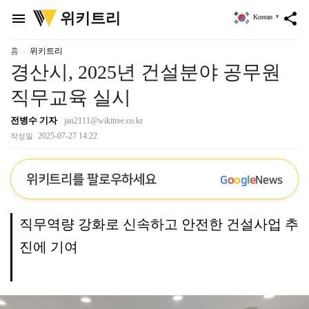
위
위키트리
menu
share
Korean
▼
키
트
리
홈
위키트리
경산시, 2025년 건설분야 공무원
직무교육 실시
전병수 기자
jan2111@wikitree.co.kr
2025-07-27 14:22
작성일
위키트리를 팔로우하세요
G
o
o
g
l
e
News
직무역량 강화로 신속하고 안전한 건설사업 추
진에 기여