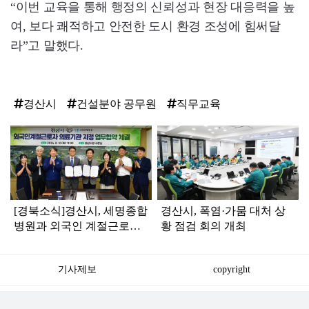
“이번 교육을 통해 행정의 신뢰성과 현장 대응력을 높
여, 보다 쾌적하고 안전한 도시 환경 조성에 힘써달
라”고 말했다.
경산시
건설분야 공무원
직무교육
탑
라
인
[경북소식]경산시, 세명종합
경산시, 폭염·가뭄 대처 상
병원과 외국인 계절근로자
황 점검 회의 개최
의료기관 지정 업무협약
기사제보
copyright