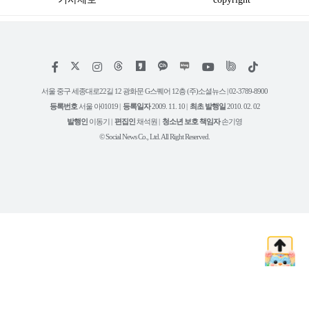
저
페
인
위
틱
작
이
스
키
톡
권
스
타
트
서울 중구 세종대로22길 12 광화문 G스퀘어 12층 (주)소셜뉴스 | 02-3789-8900
정
북
그
리
보
등록번호
서울 아01019 |
등록일자
2009. 11. 10 |
최초 발행일
2010. 02. 02
램
유
튜
발행인
이동기 |
편집인
채석원 |
청소년 보호 책임자
손기영
브
© Social News Co., Ltd. All Right Reserved.