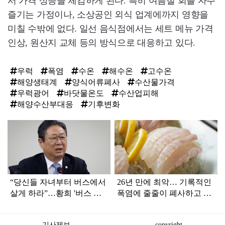
서 가격 상승을 체감하게 된다. 특히 여름철 회를 자주
즐기는 가정이나, 소상공인 외식 업계에까지 영향을
미칠 수밖에 없다. 일선 음식점에서는 세트 메뉴 가격
인상, 원산지 교체 등의 방식으로 대응하고 있다.
우럭
폭염
수온
해수온
고수온
해양생태계
양식어류폐사
수산물가격
우럭광어
바닷물온도
수산업피해
해양수산부대응
기후변화
탑
라
인
“당신들 자녀부터 버스에서
26년 만에 최악… 기록적인
살게 하라”…황희 '버스 하
폭염에 줄줄이 폐사하고 있
우스'에 직격탄
다는 '국민 생선'
기사제보
copyright