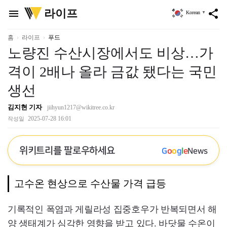
위
라이프
menu
share
Korean
▼
키
트
리
홈
라이프
푸드
노량진 수산시장에서도 비상…가
격이 2배나 올라 금값 됐다는 국민
생선
김지현 기자
jiihyun1217@wikitree.co.kr
2025-07-28 16:01
작성일
위키트리를 팔로우하세요
G
o
o
g
l
e
News
고수온 현상으로 수산물 가격 급등
기록적인 폭염과 게릴라성 집중호우가 반복되면서 해
양 생태계가 심각한 영향을 받고 있다. 바닷물 수온이