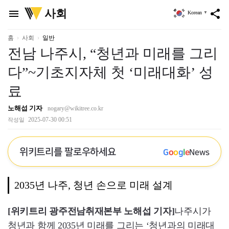
위
사회
menu
share
Korean
▼
키
트
리
홈
사회
일반
전남 나주시, “청년과 미래를 그리
다”~기초지자체 첫 ‘미래대화’ 성
료
노해섭 기자
nogary@wikitree.co.kr
2025-07-30 00:51
작성일
위키트리를 팔로우하세요
G
o
o
g
l
e
News
2035년 나주, 청년 손으로 미래 설계
[위키트리 광주전남취재본부 노해섭 기자]
나주시가
청년과 함께 2035년 미래를 그리는 ‘청년과의 미래대