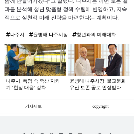
함께 만들어가겠다”고 말했다. 나주시는 이번 토론 결
과를 분석해 청년 맞춤형 정책 수립에 반영하고, 지속
적으로 실천적 미래 전략을 마련한다는 계획이다.
나주시
윤병태 나주시장
청년과의 미래대화
탑
라
인
나주시, 폭염 속 축산 지키
윤병태 나주시장, 불교문화
기 ‘현장 대응’ 강화
유산 보존 공로 인정받다
기사제보
copyright
저