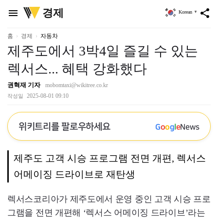
위
경제
menu
share
Korean
▼
키
트
리
홈
경제
자동차
제주도에서 3박4일 즐길 수 있는
렉서스... 혜택 강화했다
권혁재 기자
mobomtaxi@wikitree.co.kr
2025-08-01 09:10
작성일
위키트리를 팔로우하세요
G
o
o
g
l
e
News
제주도 고객 시승 프로그램 전면 개편, 렉서스
어메이징 드라이브로 재탄생
렉서스코리아가 제주도에서 운영 중인 고객 시승 프로
그램을 전면 개편해 ‘렉서스 어메이징 드라이브’라는