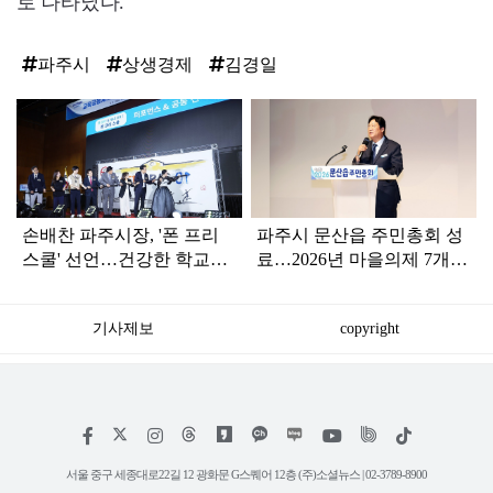
로 나타났다.
파주시
상생경제
김경일
탑
라
인
손배찬 파주시장, '폰 프리
파주시 문산읍 주민총회 성
스쿨' 선언…건강한 학교문
료…2026년 마을의제 7개
화 조성
사업 확정
기사제보
copyright
저
페
인
위
틱
작
이
스
키
톡
권
스
타
트
서울 중구 세종대로22길 12 광화문 G스퀘어 12층 (주)소셜뉴스 | 02-3789-8900
정
북
그
리