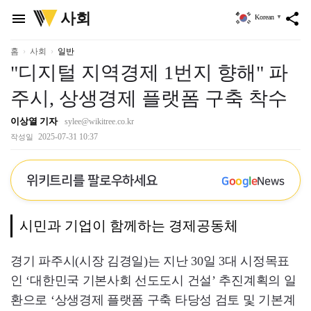
위
사회
menu
share
Korean
▼
키
트
리
홈
사회
일반
"디지털 지역경제 1번지 향해" 파
주시, 상생경제 플랫폼 구축 착수
이상열 기자
sylee@wikitree.co.kr
2025-07-31 10:37
작성일
위키트리를 팔로우하세요
G
o
o
g
l
e
News
시민과 기업이 함께하는 경제공동체
경기 파주시(시장 김경일)는 지난 30일 3대 시정목표
인 ‘대한민국 기본사회 선도도시 건설’ 추진계획의 일
환으로 ‘상생경제 플랫폼 구축 타당성 검토 및 기본계