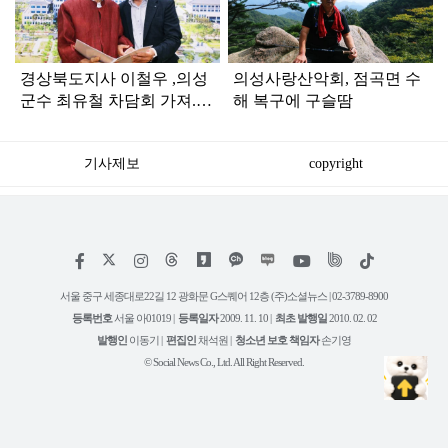
인
경상북도지사 이철우 ,의성
의성사랑산악회, 점곡면 수
군수 최유철 차담회 가져..
해 복구에 구슬땀
의성군 주요 현안사업 지원
건의
기사제보
copyright
저
페
인
위
틱
작
이
스
키
톡
권
스
타
트
서울 중구 세종대로22길 12 광화문 G스퀘어 12층 (주)소셜뉴스 | 02-3789-8900
정
북
그
리
보
등록번호
서울 아01019 |
등록일자
2009. 11. 10 |
최초 발행일
2010. 02. 02
램
유
튜
발행인
이동기 |
편집인
채석원 |
청소년 보호 책임자
손기영
브
© Social News Co., Ltd. All Right Reserved.