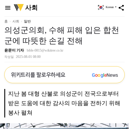
위
사회
menu
share
Korean
▼
키
트
리
홈
사회
일반
의성군의회, 수해 피해 입은 합천
군에 따뜻한 손길 전해
윤문이 기자
bible-0815@wikitree.co.kr
2025-08-01 08:00
작성일
위키트리를 팔로우하세요
G
o
o
g
l
e
News
지난 봄 대형 산불로 의성군이 전국으로부터
받은 도움에 대한 감사의 마음을 전하기 위해
봉사 펼쳐