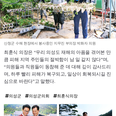
산청군 수해 현장에서 봉사중인 지무진 부의장.박화자 의원
최훈식 의장은 “우리 의성도 재해의 아픔을 겪어본 만
큼 피해 지역 주민들의 절박함이 남 일 같지 않다”며,
“의원들과 직원들이 동참해 준 데 대해 깊이 감사드리
며, 하루 빨리 피해가 복구되고, 일상이 회복되시길 진
심으로 바란다”고 말했다.
의성군
의성군의회
최훈식의장
탑
라