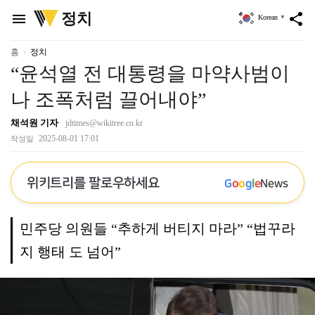
위
정치
menu
share
Korean
▼
키
트
리
홈
정치
“윤석열 전 대통령을 마약사범이
나 조폭처럼 끌어내야”
채석원 기자
jdtimes@wikitree.co.kr
2025-08-01 17:01
작성일
위키트리를 팔로우하세요
G
o
o
g
l
e
News
민주당 의원들 “추하게 버티지 마라” “법꾸라
지 행태 도 넘어”