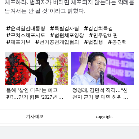
체포하라. 범죄자가 버티면 체포되지 않는다는 악례를
남겨서는 안 될 것"이라고 밝혔다.
윤석열전대통령
특별검사팀
김건희특검
구치소체포시도
법원체포영장
민주당비판
체포거부
선거공천개입혐의
법집행
공권력
탑
라
인
올해 ‘살인 더위’는 예고
정청래, 김민석 직격…“신
편?…믿기 힘든 ‘2027년 여
천지 근거 못 대면 허위 신
름 날씨’ 전망
고…방화범 못지않은 나쁜
사람”
기사제보
copyright