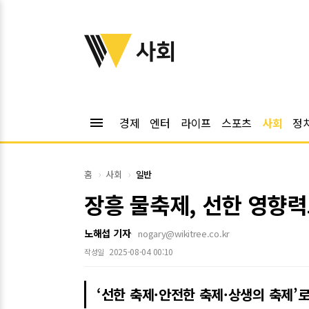
위키트리
사회
menu
경제
엔터
라이프
스포츠
사회
정
홈
사회
일반
장흥 물축제, 선한 영향력
노해섭 기자
nogary@wikitree.co.kr
2025-08-04 00:10
작성일
‘선한 축제·안전한 축제·상생의 축제’