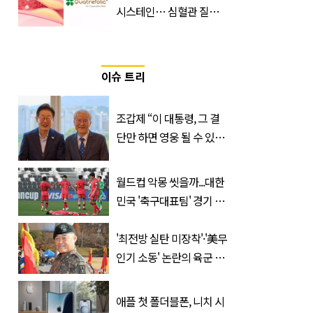
시스테인… 심혈관 질환
으로 사망 위험 부른다
이슈 트리
조갑제 “이 대통령, 그 결
단만 하면 영웅 될 수 있
다”
월드컵 악몽 씻을까...대한
민국 '축구대표팀' 경기 확
정, 날짜와 시간은?
'최전방 실탄 미장착'·'美무
인기 소동' 논란의 육군 1
군단장, 결국 이렇게 됐다
애플 첫 폴더블폰, 니치 시