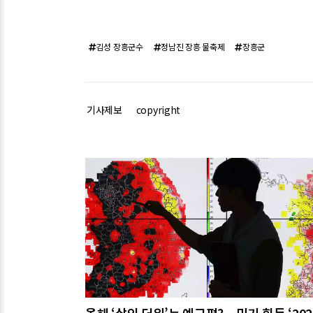
김성 장흥군수
정남진 장흥 물축제
장흥군
기사제보
copyright
관련기사