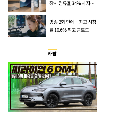
장서 점유율 34% 차지할
듯
방송 2회 만에…최고 시청
률 10.6% 찍고 금토드라
마 전체 1위 차지한 '드라
마'
카밥