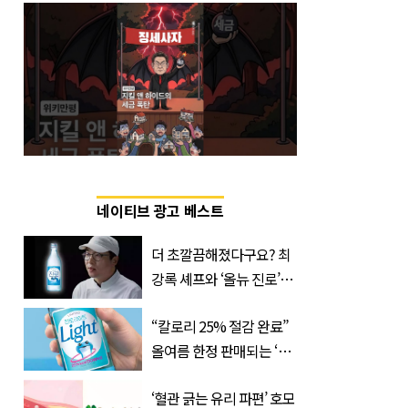
네이티브 광고 베스트
더 초깔끔해졌다구요? 최
강록 셰프와 ‘올뉴 진로’의
만남
“칼로리 25% 절감 완료”
올여름 한정 판매되는 ‘최
저 칼로리 소주’ 나왔다
‘혈관 긁는 유리 파편’ 호모