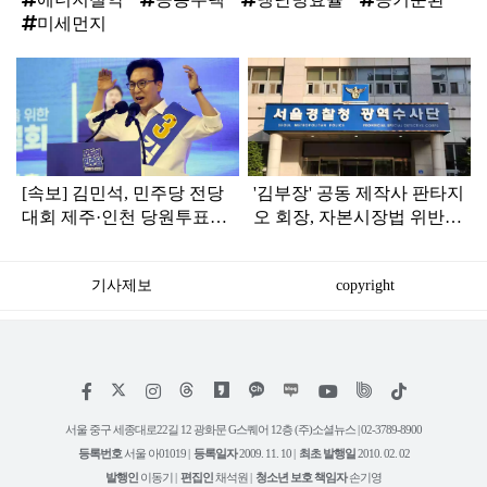
미세먼지
탑
라
인
[속보] 김민석, 민주당 전당
'김부장' 공동 제작사 판타지
대회 제주·인천 당원투표서
오 회장, 자본시장법 위반
승리로 1위 탈환
혐의로 피소됐다
기사제보
copyright
저
페
인
위
틱
작
이
스
키
톡
권
스
타
트
서울 중구 세종대로22길 12 광화문 G스퀘어 12층 (주)소셜뉴스 | 02-3789-8900
정
북
그
리
보
등록번호
서울 아01019 |
등록일자
2009. 11. 10 |
최초 발행일
2010. 02. 02
램
유
튜
발행인
이동기 |
편집인
채석원 |
청소년 보호 책임자
손기영