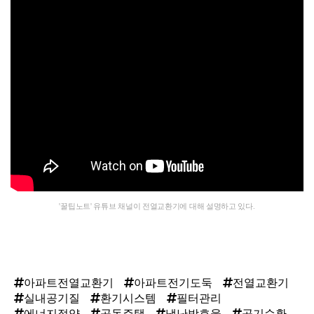
'꿀팁노트' 유튜브 채널이 전열교환기에 대해 설명하고 있다.
아파트전열교환기
아파트전기도둑
전열교환기
실내공기질
환기시스템
필터관리
에너지절약
공동주택
냉난방효율
공기순환