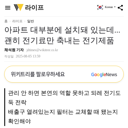
위
라이프
menu
share
Korean
▼
키
트
리
홈
라이프
일반
아파트 대부분에 설치돼 있는데...
괜히 전기료만 축내는 전기제품
채석원 기자
jdtimes@wikitree.co.kr
2025-08-05 13:59
작성일
위키트리를 팔로우하세요
G
o
o
g
l
e
News
관리 안 하면 본연의 역할 못하고 되레 전기도
둑 전락
배출구 열려있는지 필터는 교체할 때 됐는지
확인해야