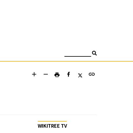
검색
add
remove
link
print
WIKITREE TV