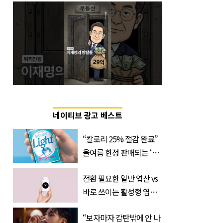
네이티브 광고 베스트
“칼로리 25% 절감 완료”
올여름 한정 판매되는 ‘최
저 칼로리 소주’ 나왔다
전환 필요한 일반 엽산 vs
바로 쓰이는 활성형 엽
산… 차이는?
“보자마자 감탄밖에 안 나
‘Quatrefolic®’ 주목