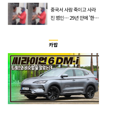
개 숙였다…무슨 일
중국서 사람 죽이고 사라
진 범인… 29년 만에 '한
국'에서 덜미 잡혔다
카밥