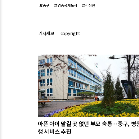
중구
영종국제도시
김정헌
기사제보
copyright
관련기사
아픈 아이 맡길 곳 없던 부모 숨통…중구, 병
행 서비스 추진