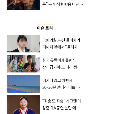
옴” 공개 직후 반응 터진
진로 뷔 캠페인 영상
이슈 트리
국회의원, 부산 돌려차기
피해자 앞에서 “돌려차기
한 번 하죠?”
한국 유튜버가 올린 영
상…급기야 그 나라 정부
가 실제로 움직였다
비키니 입고 해변서
20~30분 떨어진 마트·주
거지 이동 피서객 목격담
속출, 반응 폭발
“죄송 또 죄송” 개그맨 이
상준, 'LA 공연 논란'에 고