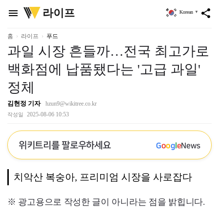
위
라이프
menu
share
Korean
▼
키
트
리
홈
라이프
푸드
과일 시장 흔들까…전국 최고가로
백화점에 납품됐다는 '고급 과일'
정체
김현정 기자
hzun9@wikitree.co.kr
2025-08-06 10:53
작성일
위키트리를 팔로우하세요
G
o
o
g
l
e
News
치악산 복숭아, 프리미엄 시장을 사로잡다
※ 광고용으로 작성한 글이 아니라는 점을 밝힙니다.