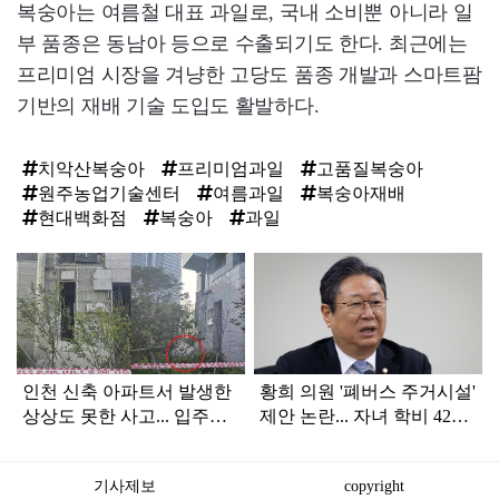
복숭아는 여름철 대표 과일로, 국내 소비뿐 아니라 일
부 품종은 동남아 등으로 수출되기도 한다. 최근에는
프리미엄 시장을 겨냥한 고당도 품종 개발과 스마트팜
기반의 재배 기술 도입도 활발하다.
치악산복숭아
프리미엄과일
고품질복숭아
원주농업기술센터
여름과일
복숭아재배
현대백화점
복숭아
과일
탑
라
인
인천 신축 아파트서 발생한
황희 의원 '폐버스 주거시설'
상상도 못한 사고... 입주민
제안 논란... 자녀 학비 4200
아닌 사람들마저 '충격'
만원 논쟁으로 확산
기사제보
copyright