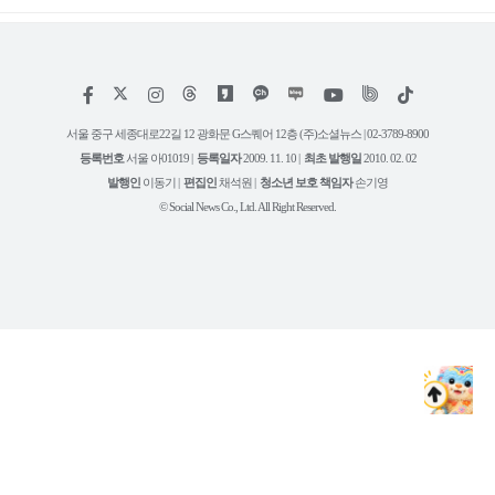
저
페
인
위
틱
작
이
스
키
톡
권
스
타
트
서울 중구 세종대로22길 12 광화문 G스퀘어 12층 (주)소셜뉴스 | 02-3789-8900
정
북
그
리
보
등록번호
서울 아01019 |
등록일자
2009. 11. 10 |
최초 발행일
2010. 02. 02
램
유
튜
발행인
이동기 |
편집인
채석원 |
청소년 보호 책임자
손기영
브
© Social News Co., Ltd. All Right Reserved.