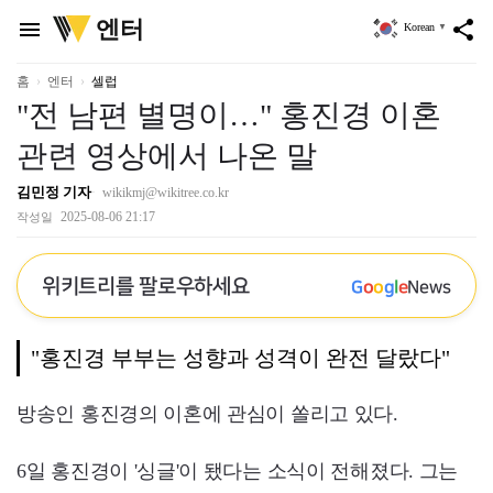
위
엔터
menu
share
Korean
▼
키
트
리
홈
엔터
셀럽
"전 남편 별명이…" 홍진경 이혼
관련 영상에서 나온 말
김민정 기자
wikikmj@wikitree.co.kr
2025-08-06 21:17
작성일
위키트리를 팔로우하세요
G
o
o
g
l
e
News
"홍진경 부부는 성향과 성격이 완전 달랐다"
방송인 홍진경의 이혼에 관심이 쏠리고 있다.
6일 홍진경이 '싱글'이 됐다는 소식이 전해졌다. 그는