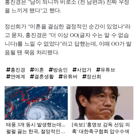
홍진경은 "남이 되니까 비로소 (전 남편과) 진짜 우정
을 느끼게 됐다"고 했다.
정선희가 "이혼을 결심한 결정적인 순간이 있었나"라
고 묻자, 홍진경은 "더 이상 OO(글자 수는 알 수 없습
니다)를 느낄 수 없었다"라고 답했는데, 이때 OO가 발
음될 땐 묵음 처리됐다.
홍진경
이혼
방송인
사업가
유튜브
연예계
결혼생활
유튜버
정선희
탑
라
인
태풍 3개 동시 발생했는데...
[속보] '홍명보 감독 선임 의
펄펄 끓는 한국, 절망적인
혹' 대한축구협회 압수수색