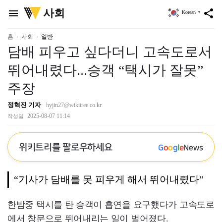
위
사회
menu
share
Korean
▼
키
트
리
홈
사회
일반
담배 피우고 싶다더니 고속도로서
뛰어내렸다...승객 “택시가 잘못”
주장
정혁진 기자
hyjin27@wikitree.co.kr
2025-08-07 11:14
작성일
위키트리를 팔로우하세요
G
o
o
g
l
e
News
“기사가 담배를 못 피우게 해서 뛰어내렸다”
한밤중 택시를 탄 승객이 흡연을 요구했다가 고속도로
에서 창문으로 뛰어내리는 일이 벌어졌다.