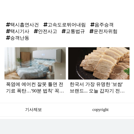
택시흡연사건
고속도로뛰어내림
음주승객
택시기사
안전사고
교통법규
운전자위험
승객난동
탑
라
인
폭염에 에어컨 잘못 틀면 전
한국서 가장 유명한 '보쌈'
기료 폭탄…'90분 법칙' 꼭
브랜드... 오늘 갑자기 전해
확인하세요
진 안 좋은 소식
기사제보
copyright