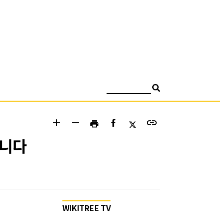
검색
add
remove
link
print
습니다
WIKITREE TV