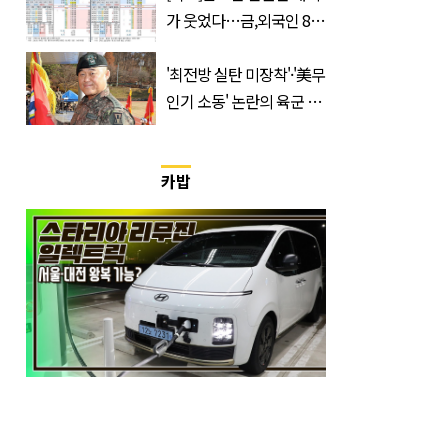
가 웃었다…금,외국인 8조
매수에도 월,삼성전자·SK
하이닉스 '와르르'
'최전방 실탄 미장착'·'美무
인기 소동' 논란의 육군 1
군단장, 결국 이렇게 됐다
카밥