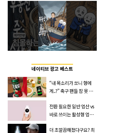
네이티브 광고 베스트
“내 목소리가 쏘니 형에
게..?” 축구 팬들 잠 못 들
게 할 테라의 역대급 이벤
전환 필요한 일반 엽산 vs
트
바로 쓰이는 활성형 엽
산… 차이는?
더 초깔끔해졌다구요? 최
‘Quatrefolic®’ 주목