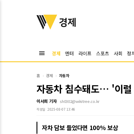
위키트리
경제
menu
경제
엔터
라이프
스포츠
사회
정
홈
경제
자동차
자동차 침수돼도… '이럴 
이서희 기자
sh0302@wikitree.co.kr
2025-08-07 13:46
작성일
자차 담보 들었다면 100% 보상