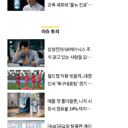
강록 셰프와 ‘올뉴 진로’의
만남
이슈 트리
삼성전자·SK하이닉스 주
식 갖고 있는 사람들 답답
하게 만드는 소식
월드컵 악몽 씻을까...대한
민국 '축구대표팀' 경기 확
정, 날짜와 시간은?
애플 첫 폴더블폰, 니치 시
장서 점유율 34% 차지할
듯
[속보]금요일 탈출한 개미