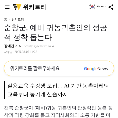
위
위키트리
menu
share
Korean
▼
키
트
리
홈
위키트리
순창군, 예비 귀농귀촌인의 성공
적 정착 돕는다
장예진 기자
wordy8@wikitree.co.kr
2025-08-07 14:28
작성일
위키트리를 팔로우하세요
G
o
o
g
l
e
News
실용교육 수강생 모집… AI 기반 농촌마케팅
교육부터 농기계 실습까지
전북 순창군이 (예비)귀농·귀촌인의 안정적인 농촌 정
착과 역량 강화를 돕고 지역사회와의 소통 기반을 마