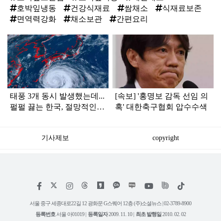
호박잎냉동
건강식재료
쌈채소
식재료보존
면역력강화
채소보관
간편요리
탑
라
인
태풍 3개 동시 발생했는데...
[속보] '홍명보 감독 선임 의
펄펄 끓는 한국, 절망적인
혹' 대한축구협회 압수수색
소식 떴다
기사제보
copyright
저
페
인
위
틱
작
이
스
키
톡
권
스
타
트
서울 중구 세종대로22길 12 광화문 G스퀘어 12층 (주)소셜뉴스 | 02-3789-8900
정
북
그
리
보
등록번호
서울 아01019 |
등록일자
2009. 11. 10 |
최초 발행일
2010. 02. 02
램
유