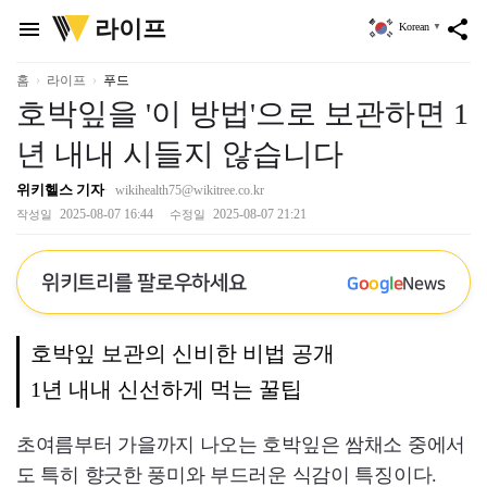
위
라이프
menu
share
Korean
▼
키
트
리
홈
라이프
푸드
호박잎을 '이 방법'으로 보관하면 1
년 내내 시들지 않습니다
위키헬스 기자
wikihealth75@wikitree.co.kr
2025-08-07 16:44
2025-08-07 21:21
작성일
수정일
위키트리를 팔로우하세요
G
o
o
g
l
e
News
호박잎 보관의 신비한 비법 공개
1년 내내 신선하게 먹는 꿀팁
초여름부터 가을까지 나오는 호박잎은 쌈채소 중에서
도 특히 향긋한 풍미와 부드러운 식감이 특징이다.