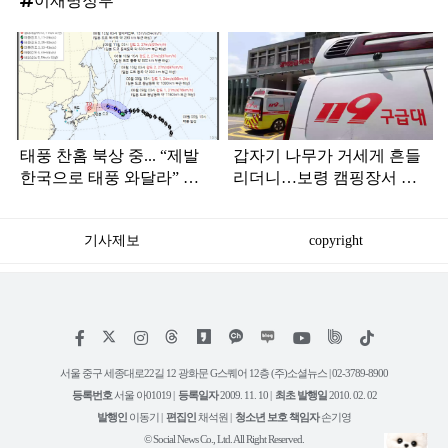
이재명정부
탑
라
인
태풍 찬홈 북상 중... “제발
갑자기 나무가 거세게 흔들
한국으로 태풍 와달라” 말
리더니…보령 캠핑장서 일
나오는 이유
가족 등 7명 병원행
기사제보
copyright
저
페
인
위
틱
작
이
스
키
톡
권
스
타
트
서울 중구 세종대로22길 12 광화문 G스퀘어 12층 (주)소셜뉴스 | 02-3789-8900
정
북
그
리
보
등록번호
서울 아01019 |
등록일자
2009. 11. 10 |
최초 발행일
2010. 02. 02
램
유
튜
발행인
이동기 |
편집인
채석원 |
청소년 보호 책임자
손기영
브
© Social News Co., Ltd. All Right Reserved.