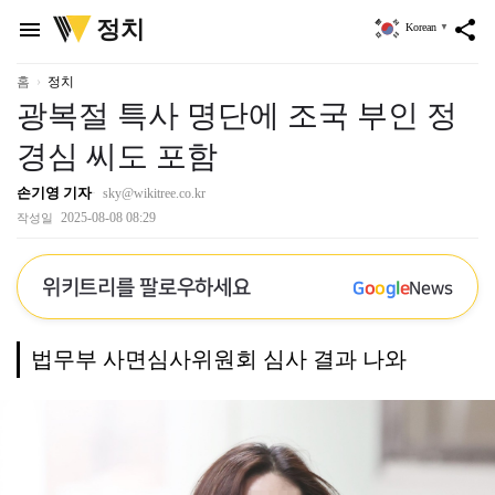
위
정치
menu
share
Korean
▼
키
트
리
홈
정치
광복절 특사 명단에 조국 부인 정
경심 씨도 포함
손기영 기자
sky@wikitree.co.kr
2025-08-08 08:29
작성일
위키트리를 팔로우하세요
G
o
o
g
l
e
News
법무부 사면심사위원회 심사 결과 나와