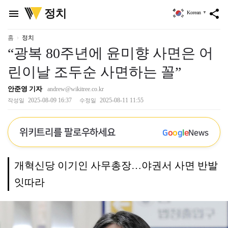
위
정치
menu
share
Korean
▼
키
트
리
홈
정치
“광복 80주년에 윤미향 사면은 어
린이날 조두순 사면하는 꼴”
안준영 기자
andrew@wikitree.co.kr
2025-08-09 16:37
2025-08-11 11:55
작성일
수정일
위키트리를 팔로우하세요
G
o
o
g
l
e
News
개혁신당 이기인 사무총장…야권서 사면 반발
잇따라