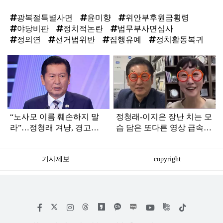
광복절특별사면
윤미향
위안부후원금횡령
야당비판
정치적논란
법무부사면심사
정의연
선거법위반
집행유예
정치활동복귀
탑
라
인
“노사모 이름 훼손하지 말
정청래-이지은 장난 치는 모
라”…정청래 겨냥, 경고장
습 담은 또다른 영상 급속
세게 날린 인물 정체
확산
기사제보
copyright
저
페
인
위
틱
작
이
스
키
톡
권