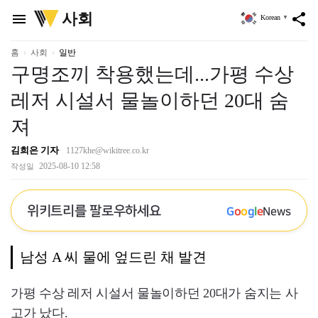
위
사회
menu
share
Korean
▼
키
트
리
홈
사회
일반
구명조끼 착용했는데...가평 수상
레저 시설서 물놀이하던 20대 숨
져
김희은 기자
1127khe@wikitree.co.kr
2025-08-10 12:58
작성일
위키트리를 팔로우하세요
G
o
o
g
l
e
News
남성 A 씨 물에 엎드린 채 발견
가평 수상 레저 시설서 물놀이하던 20대가 숨지는 사
고가 났다.