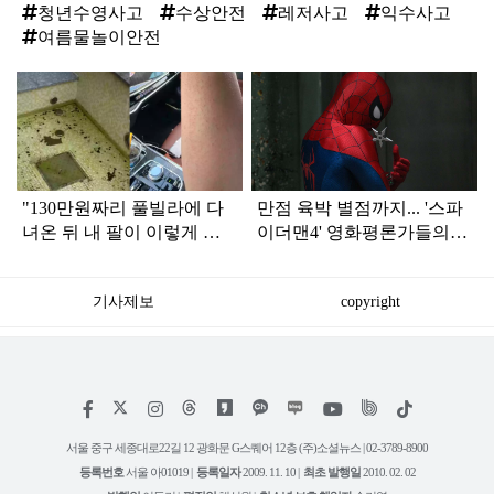
청년수영사고
수상안전
레저사고
익수사고
여름물놀이안전
탑
라
인
"130만원짜리 풀빌라에 다
만점 육박 별점까지... '스파
녀온 뒤 내 팔이 이렇게 됐
이더맨4' 영화평론가들의
습니다"
대박 평점
기사제보
copyright
저
페
인
위
틱
작
이
스
키
톡
권
스
타
트
서울 중구 세종대로22길 12 광화문 G스퀘어 12층 (주)소셜뉴스 | 02-3789-8900
정
북
그
리
보
등록번호
서울 아01019 |
등록일자
2009. 11. 10 |
최초 발행일
2010. 02. 02
램
유