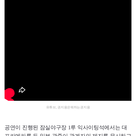
유튜브, 권지용은뭐하는권지용
공연이 진행된 잠실야구장 1루 익사이팅석에서는 대