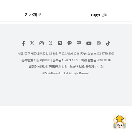
아닌 사람들마저 '충격'
만원 논쟁으로 확산
기사제보
copyright
저
페
인
위
틱
작
이
스
키
톡
권
스
타
트
서울 중구 세종대로22길 12 광화문 G스퀘어 12층 (주)소셜뉴스 | 02-3789-8900
정
북
그
리
보
등록번호
서울 아01019 |
등록일자
2009. 11. 10 |
최초 발행일
2010. 02. 02
램
유
튜
발행인
이동기 |
편집인
채석원 |
청소년 보호 책임자
손기영
브
© Social News Co., Ltd. All Right Reserved.