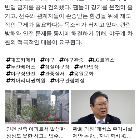
반입 금지를 공식 건의했다. 팬들이 경기를 온전히 즐
기고, 선수와 관계자들이 존중받는 환경을 위해 제도
적인 규제가 필요하다는 목소리가 커지고 있다. 관람
방해와 안전 문제를 동시에 해결하기 위해, 야구계 차
원의 적극적인 대응이 요구된다.
대포카메라
야구
야구관중
LG트윈스
두산베어스
잠실야구장
무단입장
야구장안전
관중질서
응원문화
치어리더권희원
야구관람예절
탑
라
인
인천 신축 아파트서 발생한
황희 의원 '폐버스 주거시설'
상상도 못한 사고... 입주민
제안 논란... 자녀 학비 4200