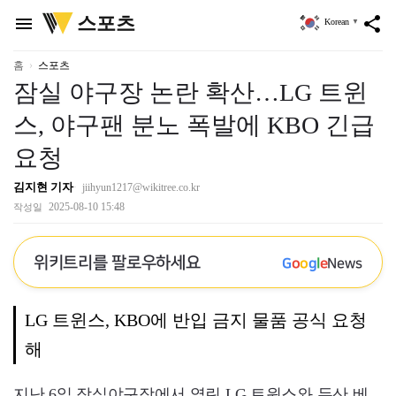
위
스포츠
menu
share
Korean
▼
키
트
리
홈
스포츠
잠실 야구장 논란 확산…LG 트윈
스, 야구팬 분노 폭발에 KBO 긴급
요청
김지현 기자
jiihyun1217@wikitree.co.kr
2025-08-10 15:48
작성일
위키트리를 팔로우하세요
G
o
o
g
l
e
News
LG 트윈스, KBO에 반입 금지 물품 공식 요청
해
지난 6일 잠실야구장에서 열린 LG 트윈스와 두산 베